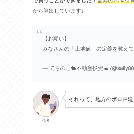
で買うことができました！
驚異の70％引
から算出しています↓
【お願い】
みなさんの「土地値」の定義を教えて
— てらのこ🐇不動産投資🐢 (@sally88
それって、地方のボロ戸建
読者